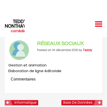
Skip
Skip
to
to
content
content
TEDDY
NONTHAVETH
comédien
RÉSEAUX SOCIAUX
Posted on
14 décembre 2016
by
Teddy
Gestion et animation
Elaboration de ligne éditoriale
Commentaires
Informatique
Base De Données