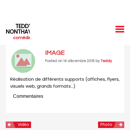
Skip
Skip
to
to
content
content
TEDDY
NONTHAVETH
comédien
IMAGE
Posted on
14 décembre 2016
by
Teddy
Réalisation de différents supports (affiches, flyers,
visuels web, grands formats…)
Commentaires
Vidéo
Photo