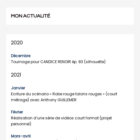
NAVIGATION
MON ACTUALITÉ
DE
L’ARTICLE
2020
Décembre
Tournage pour CANDICE RENOIR ép. 83 (silhouette)
2021
Janvier
Ecriture du scénario « Robe rouge talons rouges » (court
métrage) avec Anthony GUILLEMER
Février
Réalisation d’une série de vidéos court format (projet
personnel)
Mars-avril